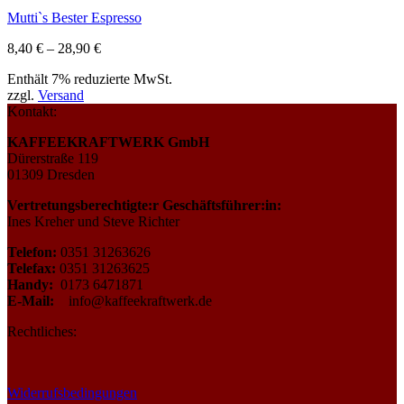
Mutti`s Bester Espresso
Preisspanne:
8,40
€
–
28,90
€
8,40 €
Enthält 7% reduzierte MwSt.
bis
zzgl.
Versand
28,90 €
Kontakt:
KAFFEEKRAFTWERK GmbH
Dürerstraße 119
01309 Dresden
Vertretungsberechtigte:r Geschäftsführer:in:
Ines Kreher und Steve Richter
Telefon:
0351 31263626
Telefax:
0351 31263625
Handy:
0173 6471871
E-Mail:
info@kaffeekraftwerk.de
Rechtliches:
Widerrufsbedingungen