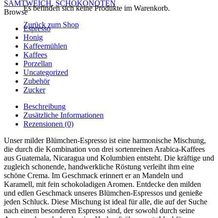
SAMTWEICH
,
SCHOKONOTEN
Es befinden sich keine Produkte im Warenkorb.
Browse
Zurück zum Shop
Espresso
Honig
Kaffeemühlen
Kaffees
Porzellan
Uncategorized
Zubehör
Zucker
Beschreibung
Zusätzliche Informationen
Rezensionen (0)
Unser milder Blümchen-Espresso ist eine harmonische Mischung,
die durch die Kombination von drei sortenreinen Arabica-Kaffees
aus Guatemala, Nicaragua und Kolumbien entsteht. Die kräftige und
zugleich schonende, handwerkliche Röstung verleiht ihm eine
schöne Crema. Im Geschmack erinnert er an Mandeln und
Karamell, mit fein schokoladigen Aromen. Entdecke den milden
und edlen Geschmack unseres Blümchen-Espressos und genieße
jeden Schluck. Diese Mischung ist ideal für alle, die auf der Suche
nach einem besonderen Espresso sind, der sowohl durch seine