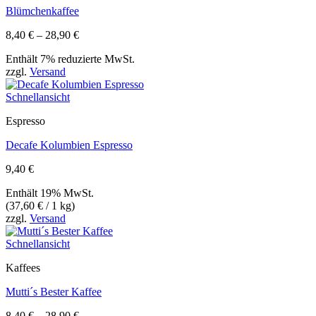
Blümchenkaffee
Preisspanne:
8,40
€
–
28,90
€
8,40 €
Enthält 7% reduzierte MwSt.
bis
zzgl.
Versand
28,90 €
Schnellansicht
Espresso
Decafe Kolumbien Espresso
9,40
€
Enthält 19% MwSt.
(
37,60
€
/ 1 kg)
zzgl.
Versand
Schnellansicht
Kaffees
Mutti´s Bester Kaffee
Preisspanne:
8,40
€
–
28,90
€