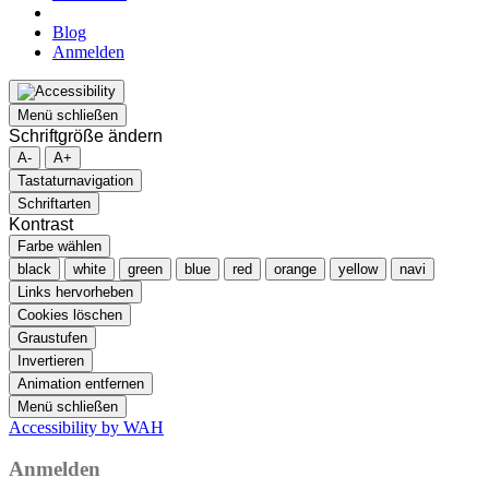
Blog
Anmelden
Menü schließen
Schriftgröße ändern
A-
A+
Tastaturnavigation
Schriftarten
Kontrast
Farbe wählen
black
white
green
blue
red
orange
yellow
navi
Links hervorheben
Cookies löschen
Graustufen
Invertieren
Animation entfernen
Menü schließen
Accessibility by WAH
Anmelden