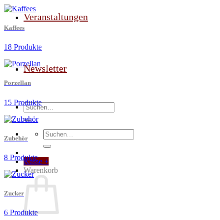
Veranstaltungen
Kaffees
18 Produkte
Newsletter
Porzellan
15 Produkte
Suchen
nach:
Suchen
Zubehör
nach:
8 Produkte
Kasse
+
Warenkorb
Zucker
6 Produkte