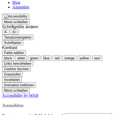
Blog
Anmelden
Menü schließen
Schriftgröße ändern
A-
A+
Tastaturnavigation
Schriftarten
Kontrast
Farbe wählen
black
white
green
blue
red
orange
yellow
navi
Links hervorheben
Cookies löschen
Graustufen
Invertieren
Animation entfernen
Menü schließen
Accessibility by WAH
Anmelden