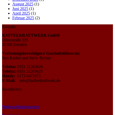
August 2025
(1)
Juni 2025
(1)
April 2025
(1)
Februar 2025
(2)
Kontakt:
KAFFEEKRAFTWERK GmbH
Dürerstraße 119
01309 Dresden
Vertretungsberechtigte:r Geschäftsführer:in:
Ines Kreher und Steve Richter
Telefon:
0351 31263626
Telefax:
0351 31263625
Handy:
0173 6471871
E-Mail:
info@kaffeekraftwerk.de
Rechtliches:
Widerrufsbedingungen